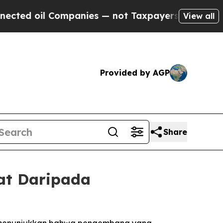
l Companies — not Taxpayers — the Chance to Cas
View all
Provided by AGP
Share
at Daripada