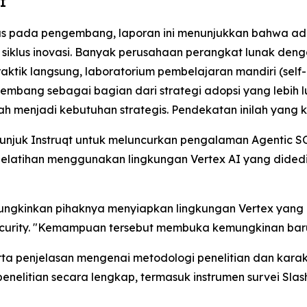
AI
s pada pengembang, laporan ini menunjukkan bahwa ado
iklus inovasi. Banyak perusahaan perangkat lunak dengan
raktik langsung, laboratorium pembelajaran mandiri (self
bang sebagai bagian dari strategi adopsi yang lebih lu
elah menjadi kebutuhan strategis. Pendekatan inilah yan
nunjuk Instruqt untuk meluncurkan pengalaman Agentic SO
pelatihan menggunakan lingkungan Vertex AI yang dided
mungkinkan pihaknya menyiapkan lingkungan Vertex yang kh
Security. "Kemampuan tersebut membuka kemungkinan ba
rta penjelasan mengenai metodologi penelitian dan karak
 penelitian secara lengkap, termasuk instrumen survei Sla