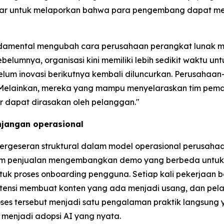
besar untuk melaporkan bahwa para pengembang dapat me
undamental mengubah cara perusahaan perangkat lunak mem
belumnya, organisasi kini memiliki lebih sedikit waktu
lum inovasi berikutnya kembali diluncurkan. Perusahaan
u. Melainkan, mereka yang mampu menyelaraskan tim pema
 dapat dirasakan oleh pelanggan."
njangan operasional
rgeseran struktural dalam model operasional perusaha
tim penjualan mengembangkan demo yang berbeda untuk 
tuk proses onboarding pengguna. Setiap kali pekerjaan be
otensi membuat konten yang ada menjadi usang, dan pela
es tersebut menjadi satu pengalaman praktik langsung
 menjadi adopsi AI yang nyata.