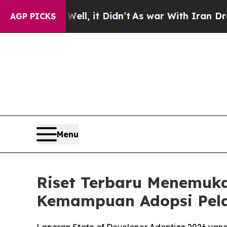
 Well, it Didn’t
As war With Iran Drove oil Pri
AGP PICKS
Menu
Riset Terbaru Menemuk
Kemampuan Adopsi Pel