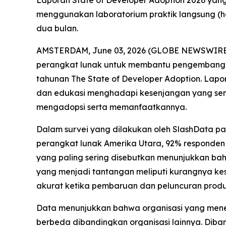
Laporan State of Developer Adoption 2026 yan
menggunakan laboratorium praktik langsung (ha
dua bulan.
AMSTERDAM, June 03, 2026 (GLOBE NEWSWIRE) --
perangkat lunak untuk membantu pengembang, 
tahunan
The State of Developer Adoption
. Lapo
dan edukasi menghadapi kesenjangan yang sema
mengadopsi serta memanfaatkannya.
Dalam survei yang dilakukan oleh SlashData p
perangkat lunak Amerika Utara, 92% responden
yang paling sering disebutkan menunjukkan bahw
yang menjadi tantangan meliputi kurangnya kese
akurat ketika pembaruan dan peluncuran produ
Data menunjukkan bahwa organisasi yang mener
berbeda dibandingkan organisasi lainnya. Dib