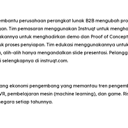
g membantu perusahaan perangkat lunak B2B mengubah p
an. Tim pemasaran menggunakan Instruqt untuk menghas
akannya untuk menghadirkan demo dan Proof of Concept 
k proses penyiapan. Tim edukasi menggunakannya untu
ata, alih-alih hanya mengandalkan slide presentasi. Pela
i selengkapnya di instruqt.com.
idang ekonomi pengembang yang memantau tren pengemba
VR, pembelajaran mesin (machine learning), dan game. Ri
 negara setiap tahunnya.