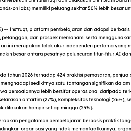
g diterbitkan oleh Instruqt dan dilakukan oleh SlashD
nds-on labs) memiliki peluang sekitar 50% lebih besar u
 Instruqt, platform pembelajaran dan adopsi berbasis 
pelanggan, dan prospek memahami serta menggunakan pr
ran ini merupakan tolok ukur independen pertama yang 
kin besar antara pesatnya peluncuran fitur-fitur AI 
ada tahun 2026 terhadap 424 praktisi pemasaran, penju
 menghadapi sedikitnya satu tantangan signifikan dala
a persoalannya lebih bersifat operasional daripada terka
larasan antartim (27%), kompleksitas teknologi (26%), s
k dilakukan hampir setiap minggu (25%).
apkan pengalaman pembelajaran berbasis praktik langsu
andingkan organisasi yang tidak memanfaatkannya, organ