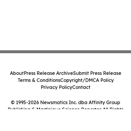
About
Press Release Archive
Submit Press Release
Terms & Conditions
Copyright/DMCA Policy
Privacy Policy
Contact
© 1995-2026 Newsmatics Inc. dba Affinity Group
Publishing & Martinique Science Reporter. All Rights
Reserved.
Cookie Settings / Your Privacy Choices