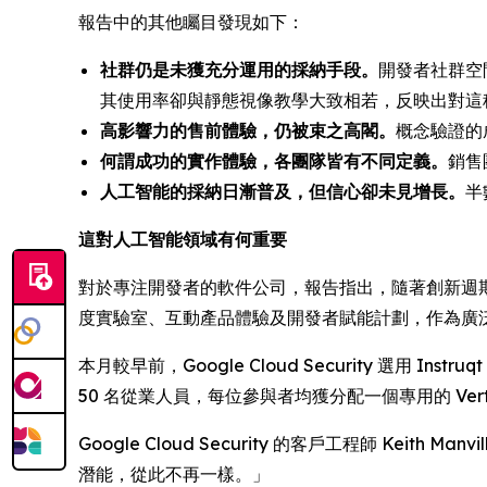
報告中的其他矚目發現如下：
社群仍是未獲充分運用的採納手段。
開發者社群空
其使用率卻與靜態視像教學大致相若，反映出對這
高影響力的售前體驗，仍被束之高閣。
概念驗證的
何謂成功的實作體驗，各團隊皆有不同定義。
銷售
人工智能的採納日漸普及，但信心卻未見增長。
半
這對人工智能領域有何重要
對於專注開發者的軟件公司，報告指出，隨著創新週
度實驗室、互動產品體驗及開發者賦能計劃，作為廣
本月較早前，Google Cloud Security 選用 Ins
50 名從業人員，每位參與者均獲分配一個專用的 Verte
Google Cloud Security 的客戶工程師 Kei
潛能，從此不再一樣。」