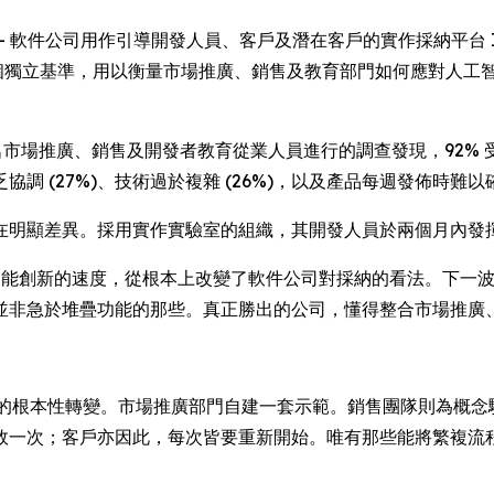
SWIRE) -- 軟件公司用作引導開發人員、客戶及潛在客戶的實作採納平台
獨立基準，用以衡量市場推廣、銷售及教育部門如何應對人工智能
公司 424 名市場推廣、銷售及開發者教育從業人員進行的調查發現，
 (27%)、技術過於複雜 (26%)，以及產品每週發佈時難以確保
明顯差異。採用實作實驗室的組織，其開發人員於兩個月內發揮
n 表示：「人工智能創新的速度，從根本上改變了軟件公司對採納的看法
並非急於堆疊功能的那些。真正勝出的公司，懂得整合市場推廣
所需的根本性轉變。市場推廣部門自建一套示範。銷售團隊則為概念驗
效一次；客戶亦因此，每次皆要重新開始。唯有那些能將繁複流