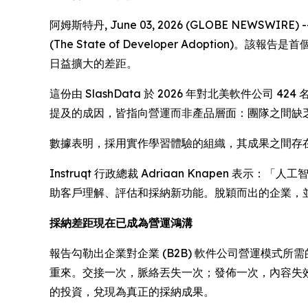
阿姆斯特丹, June 03, 2026 (GLOBE NEW
(The State of Developer Adoption)
。該報告是首個
日益擴大的差距。
這份由 SlashData 於 2026 年對北美軟件
提及的成因，皆指向營運而非產品層面：團隊之間缺乏協調
數據表明，採用實作學習體驗的組織，其成果之間存在
Instruqt 行政總裁 Adriaan Knape
助客戶理解、評估和採納新功能。脫穎而出的企業，
採納差距現在已成為營運鴻溝
報告勾勒出企業對企業 (B2B) 軟件公司營運模式
重來。交接一次，脈絡丟失一次；發佈一次，內容失
的投資，兌現為真正的採納成果。