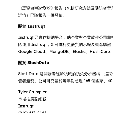
《開發者採納狀況》
報告（包括研究方法及受訪者背景統計）
詳情）已隨報告一併發佈。
關於 Instruqt
Instruqt 乃實作採納平台，助企業對企業軟件公
隊運用 Instruqt，即可進行更優質的示範及概念
Google Cloud、MongoDB、Elastic、HashiCorp
關於 SlashData
SlashData 是開發者經濟領域的頂尖分析機構，追
發者趨勢。公司研究基於每年對超過 165 個國家、40
Tyler Crumpler
市場推廣副總裁
Instruqt