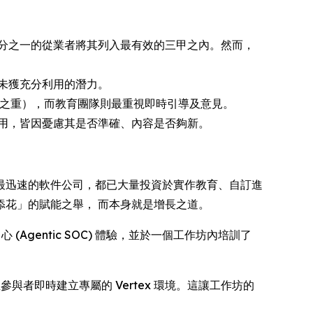
分之一的從業者將其列入最有效的三甲之內。然而，
未獲充分利用的潛力。
中之重），而教育團隊則最重視即時引導及意見。
用，皆因憂慮其是否準確、內容是否夠新。
最迅速的軟件公司，都已大量投資於實作教育、自訂進
花」的賦能之舉， 而本身就是增長之道。
全營運中心 (Agentic SOC) 體驗，並於一個工作坊內培訓了
於能為每位參與者即時建立專屬的 Vertex 環境。這讓工作坊的