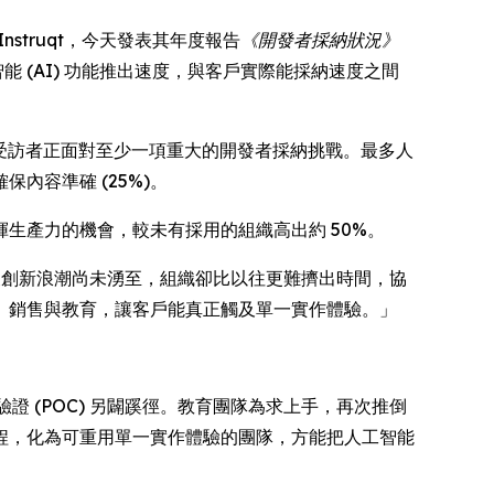
 Instruqt，今天發表其年度報告
《開發者採納狀況》
 (AI) 功能推出速度，與客戶實際能採納速度之間
92% 受訪者正面對至少一項重大的開發者採納挑戰。最多人
內容準確 (25%)。
生產力的機會，較未有採用的組織高出約 50%。
。下一波創新浪潮尚未湧至，組織卻比以往更難擠出時間，協
、銷售與教育，讓客戶能真正觸及單一實作體驗。」
證 (POC) 另闢蹊徑。教育團隊為求上手，再次推倒
程，化為可重用單一實作體驗的團隊，方能把人工智能