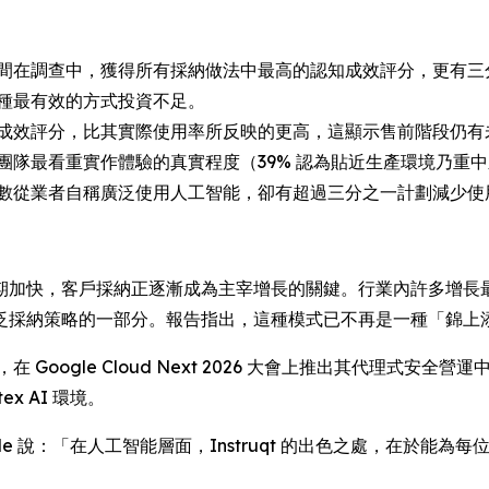
間在調查中，獲得所有採納做法中最高的認知成效評分，更有三
種最有效的方式投資不足。
成效評分，比其實際使用率所反映的更高，這顯示售前階段仍有
團隊最看重實作體驗的真實程度（39% 認為貼近生產環境乃重
數從業者自稱廣泛使用人工智能，卻有超過三分之一計劃減少使
期加快，客戶採納正逐漸成為主宰增長的關鍵。行業內許多增長
泛採納策略的一部分。報告指出，這種模式已不再是一種「錦上添
truqt，在 Google Cloud Next 2026 大會上推出其代理式安
x AI 環境。
th Manville 說：「在人工智能層面，Instruqt 的出色之處，在