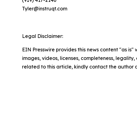
(919) 417-2146
Tyler@instruqt.com
Legal Disclaimer:
EIN Presswire provides this news content "as is" 
images, videos, licenses, completeness, legality, o
related to this article, kindly contact the author