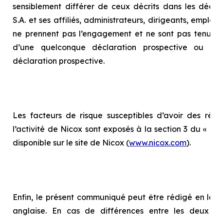
sensiblement différer de ceux décrits dans les décla
S.A. et ses affiliés, administrateurs, dirigeants, empl
ne prennent pas l’engagement et ne sont pas tenus 
d’une quelconque déclaration prospective ou d
déclaration prospective.
Les facteurs de risque susceptibles d’avoir des répe
l’activité de Nicox sont exposés à la section 3 du «
Ra
disponible sur le site de Nicox (
www.nicox.com
).
Enfin, le présent communiqué peut être rédigé en la
anglaise. En cas de différences entre les deux te